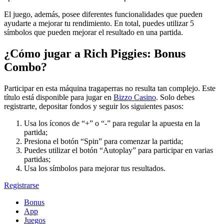
El juego, además, posee diferentes funcionalidades que pueden
ayudarte a mejorar tu rendimiento. En total, puedes utilizar 5
símbolos que pueden mejorar el resultado en una partida.
¿Cómo jugar a Rich Piggies: Bonus
Combo?
Participar en esta máquina tragaperras no resulta tan complejo. Este
título está disponible para jugar en
Bizzo Casino
. Solo debes
registrarte, depositar fondos y seguir los siguientes pasos:
Usa los íconos de “+” o “-” para regular la apuesta en la
partida;
Presiona el botón “Spin” para comenzar la partida;
Puedes utilizar el botón “Autoplay” para participar en varias
partidas;
Usa los símbolos para mejorar tus resultados.
Registrarse
Bonus
App
Juegos