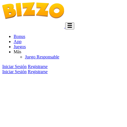
Bonus
App
Juegos
Más
Juego Responsable
Iniciar Sesión
Registrarse
Iniciar Sesión
Registrarse