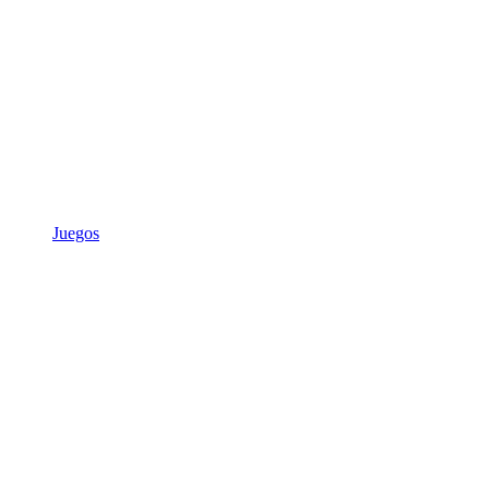
Juegos